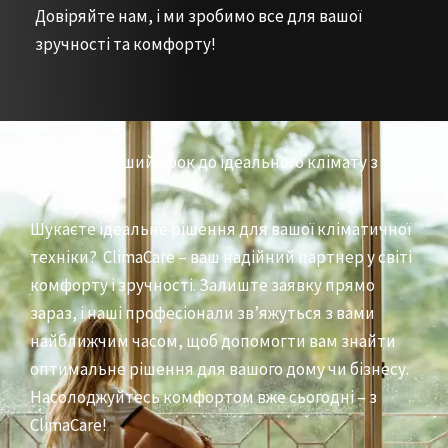
Довіряйте нам, і ми зробимо все для вашої
зручності та комфорту!
Зробіть перший крок до ідеального клімату з
ClimaCare!
Шукаєте ідеальне рішення для вашої кліматичної
техніки? ClimaCare – ваш надійний партнер у світі
комфорту і зручності. Залиште заявку прямо
зараз, і наші професіонали зв’яжуться з вами
найближчим часом, щоб допомогти вам знайти
оптимальне рішення для вашого дому чи бізнесу.
Насолоджуйтесь комфортом вже сьогодні – з
ClimaCare!