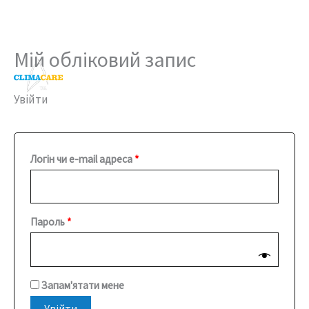
Мій обліковий запис
Перейти
Обов’язкове
Обов’язкове
до
вмісту
Увійти
Логін чи e-mail адреса
*
Пароль
*
Запам'ятати мене
Увійти