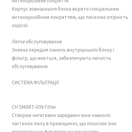
Антикорозійне покриття
Корпус зовнішнього блока вкрито спеціальним
антикорозійним покриттям, що посилює опірність
корозії.
Легке обслуговування
Знімна передня панель внутрішнього блоку і
фільтр, що миється, забезпечують легкість
обслуговування.
СИСТЕМА ФІЛЬТРАЦІЇ
CH SMART-iON Filter
Створює негативно заряджені іони навколо
частинок пилу в приміщенні, що посилює їхнє
вловлювання фільтром кондиціонера.