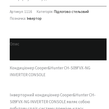
Артикул:
1116
Категорія:
Підлогово стельовий
Позначка:
Інвертор
Опис
Додаткова інформація
Кондиціонер Cooper&Hunter CH-S09FVX-NG
INVERTER CONSOLE
Інверторний кондиціонер Cooper&Hunter CH-
S09FVX-NG INVERTER CONSOLE являє собою
побутову спліт-систему преміум-класу,