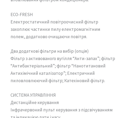
ECO-FRESH
Електростатичний повітроочисний фільтр
захоплює частинки пилу електромагнітним
полем, додатково очищаючи повітря.
Два додаткові фільтри на вибір (опція)
Фільтр з активованого вугілля “Анти-запах”; фільтр
“Антибактеріальний”; фільтр “Нанотитановий
Антихімічний каталізатор”; Електричний
пиловловлюючий фільтр; Катехіновий фільтр.
СИСТЕМА УПРАВЛІННЯ
Дистанційне керування
Інфрачервоний пульт керування з підсвічуванням
та індикацією дати і часу.