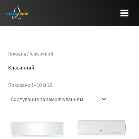
Перейти
до
вмісту
Головна
/ Класичний
Класичний
Показано 1–10 із 25