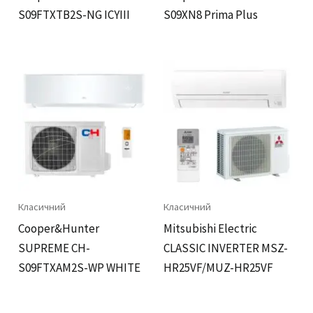
S09FTXTB2S-NG ICYIII
S09XN8 Prima Plus
Класичний
Класичний
Cooper&Hunter
Mitsubishi Electric
SUPREME CH-
CLASSIC INVERTER MSZ-
S09FTXAM2S-WP WHITE
HR25VF/MUZ-HR25VF