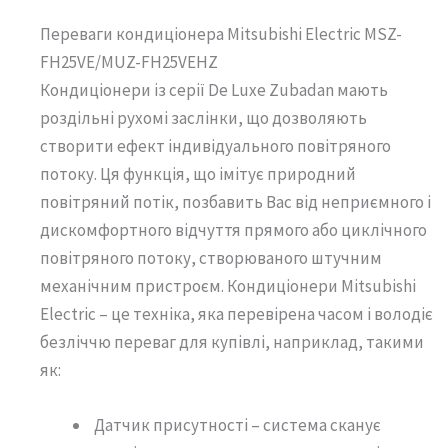
Переваги кондиціонера Mitsubishi Electric MSZ-
FH25VE/MUZ-FH25VEHZ
Кондиціонери із серії De Luxe Zubadan мають
роздільні рухомі заслінки, що дозволяють
створити ефект індивідуального повітряного
потоку. Ця функція, що імітує природний
повітряний потік, позбавить Вас від неприємного і
дискомфортного відчуття прямого або циклічного
повітряного потоку, створюваного штучним
механічним пристроєм. Кондиціонери Mitsubishi
Electric – це техніка, яка перевірена часом і володіє
безліччю переваг для купівлі, наприклад, такими
як:
Датчик присутності – система сканує