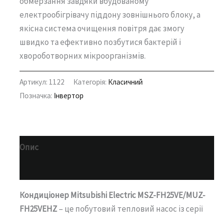
обмерзання завдяки вбудованому
електрообігрівачу піддону зовнішнього блоку, а
якісна система очищення повітря дає змогу
швидко та ефективно позбутися бактерій і
хвороботворних мікроорганізмів.
Артикул:
1122
Категорія:
Класичний
Позначка:
Інвертор
Опис
Додаткова інформація
Кондиціонер Mitsubishi Electric MSZ-FH25VE/MUZ-
FH25VEHZ
– це побутовий тепловий насос із серії