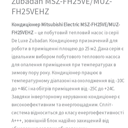
Zubadan MSZ-FH25VE/MUZ-
FH25VEHZ
Кондиціонер Mitsubishi Electric MSZ-FH25VE/MUZ-
FH25VEHZ
– це побутовий тепловий насос із серії
De Luxe Zubadan. Кондиціонер призначений для
роботи в приміщенні площею до 25 м2. Дана серія є
ідеальним вибором побутового теплового насоса
для опалення приміщення при температурах в
зимову пору року. Кондиціонер працює в
температурному діапазоні на охолодження від -10С
до +46С і на обігрів приміщення від -25С до +24С.
Завдяки інверторному керуванню кондиціонер є
високоефективним та енергоощадним. Спліт-
система відноситься до класу енергоефективності
А+++, зовнішній блок надійно захищений від