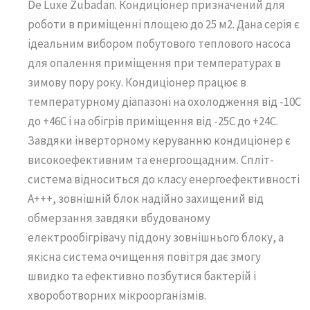
De Luxe Zubadan. Кондиціонер призначений для
роботи в приміщенні площею до 25 м2. Дана серія є
ідеальним вибором побутового теплового насоса
для опалення приміщення при температурах в
зимову пору року. Кондиціонер працює в
температурному діапазоні на охолодження від -10С
до +46С і на обігрів приміщення від -25С до +24С.
Завдяки інверторному керуванню кондиціонер є
високоефективним та енергоощадним. Спліт-
система відноситься до класу енергоефективності
А+++, зовнішній блок надійно захищений від
обмерзання завдяки вбудованому
електрообігрівачу піддону зовнішнього блоку, а
якісна система очищення повітря дає змогу
швидко та ефективно позбутися бактерій і
хвороботворних мікроорганізмів.